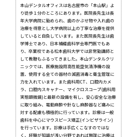
本山デンタルオフィスは名古屋市の「本山駅」よ
り徒歩１分のところにあります。医院長先生は長
年大学病院に勤められ、歯のかぶせ物や入れ歯の
治療を得意とし大学病院以上の丁寧な治療を提供
していると自負しています。また医院長先生は歯
学博士であり、日本補綴歯科学会専門医でもあ
り、卒業校である松本歯科大学では非常勤講師と
して教鞭もふるってきました。本山デンタルクリ
ニックでは、医療施設用高性能空気清浄機の設
置、使用する全ての器材の滅菌消毒と衛生管理に
力を入れています。また歯科用CT、口腔内カメ
ラ、口腔内スキャナー、マイクロスコープ(歯科用
実態顕微鏡)と最新の設備を有し、安心安全な治療
に取り組み、電動麻酔や針なし麻酔器など痛みに
対する配慮も積極的に行っています。診療は一般
歯科を中心にマウスピース矯正(インビザライン)
を行っています。診療は手広くこなすのではな
く、経験が知識が浅い分野であれば無理に治療は