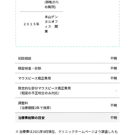
(移転のた
め廃院)
本山デン
タルオフ
２０１５年
ィス 開
業
初回相談
不明
精密検査・診断
不明
マウスピース矯正費用
不明
限定的な部分マウスピース矯正費用
-
（軽度の不正咬合のみ対応）
調整料
不明
（治療期間2年で換算）
治療費総額の目安
不明
※ 治療費は2021年8月現在、クリニックホームページより調査したも