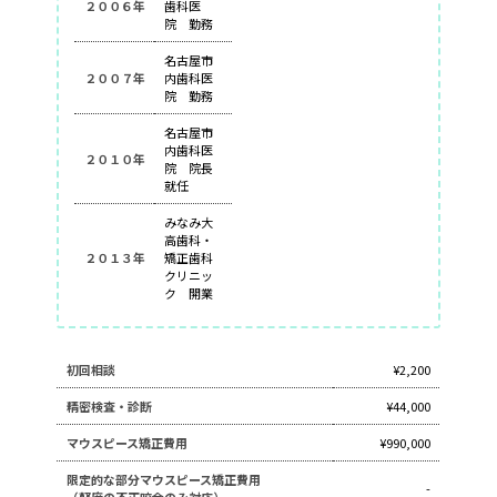
２００６年
歯科医
院 勤務
名古屋市
２００７年
内歯科医
院 勤務
名古屋市
内歯科医
２０１０年
院 院長
就任
みなみ大
高歯科・
２０１３年
矯正歯科
クリニッ
ク 開業
初回相談
¥2,200
精密検査・診断
¥44,000
マウスピース矯正費用
¥990,000
限定的な部分マウスピース矯正費用
-
（軽度の不正咬合のみ対応）