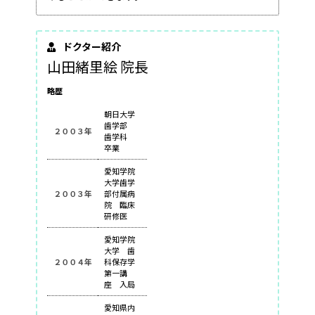
ドクター紹介
山田緒里絵 院長
略歴
朝日大学
歯学部
２００３年
歯学科
卒業
愛知学院
大学歯学
２００３年
部付属病
院 臨床
研修医
愛知学院
大学 歯
２００４年
科保存学
第一講
座 入局
愛知県内