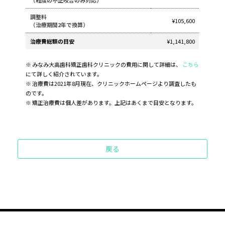
調整料
¥105,600
（治療期間2年で換算）
治療費総額の目安
¥1,141,800
※ みなみ大高歯科矯正歯科クリニックの費用に関して詳細は、
こちら
にて詳しく紹介されています。
※ 治療費は2021年8月現在、クリニックホームページより調査したも
のです。
※ 矯正治療費は個人差があります。上記はあくまで目安となります。
戻る