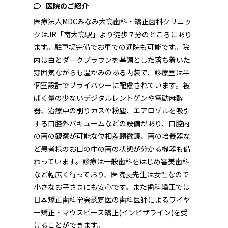
医院のご紹介
医療法人MDCみなみ大高歯科・矯正歯科クリニッ
クはJR「南大高駅」より徒歩７分のところにあり
ます。駐車場完備でお車での通院も可能です。院
内は白とダークブラウンを基調とした落ち着いた
雰囲気ながらも温かみのある内装で、診療室は半
個室設計でプライバシーに配慮されています。被
ばく量の少ないデジタルレントゲンや電動麻酔
器、治療中の削りカスや粉塵、エアロゾルを吸引
する口腔外バキュームなどの設備があり、口腔内
の菌の観察が可能な位相差顕微鏡、菌の培養器な
ど患者様のお口の中の菌の状態が分かる機器も備
わっています。診療は一般歯科をはじめ審美歯科
など幅広く行っており、医院長先生は女性なので
小さなお子さまにも安心です。また歯科矯正では
日本矯正歯科学会認定医の歯科医師によるワイヤ
ー矯正・マウスピース矯正(インビザライン)を受
けることができます。