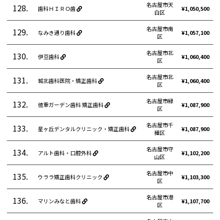
名古屋市天
128.
歯科ＨＩＲＯ歯
¥1,050,500
白区
名古屋市南
129.
なみき通り歯科
¥1,057,100
区
名古屋市北
130.
伊豆歯科
¥1,060,400
区
名古屋市北
131.
城北歯科医院・矯正歯科
¥1,060,400
区
名古屋市緑
132.
徳重ガーデン歯科 矯正歯科
¥1,087,900
区
名古屋市千
133.
星ヶ丘デンタルクリニック・矯正歯科
¥1,087,900
種区
名古屋市守
134.
アルト歯科・口腔外科
¥1,102,200
山区
名古屋市中
135.
ウララ矯正歯科クリニック
¥1,103,300
区
名古屋市港
136.
マリンみなと歯科
¥1,107,700
区