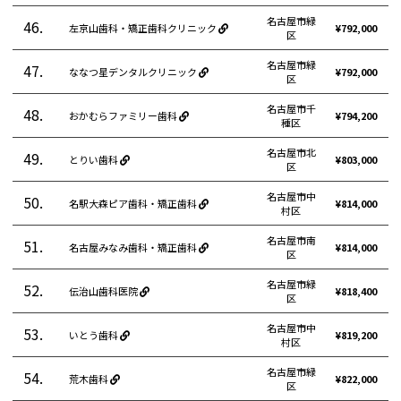
名古屋市緑
46.
左京山歯科・矯正歯科クリニック
¥792,000
区
名古屋市緑
47.
ななつ星デンタルクリニック
¥792,000
区
名古屋市千
48.
おかむらファミリー歯科
¥794,200
種区
名古屋市北
49.
とりい歯科
¥803,000
区
名古屋市中
50.
名駅大森ピア歯科・矯正歯科
¥814,000
村区
名古屋市南
51.
名古屋みなみ歯科・矯正歯科
¥814,000
区
名古屋市緑
52.
伝治山歯科医院
¥818,400
区
名古屋市中
53.
いとう歯科
¥819,200
村区
名古屋市緑
54.
荒木歯科
¥822,000
区