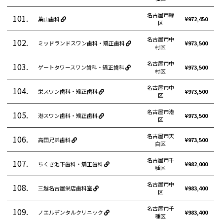
名古屋市緑
101.
葉山歯科
¥972,450
区
名古屋市中
102.
ミッドランドスワン歯科・矯正歯科
¥973,500
村区
名古屋市中
103.
ゲートタワースワン歯科・矯正歯科
¥973,500
村区
名古屋市中
104.
栄スワン歯科・矯正歯科
¥973,500
区
名古屋市港
105.
港スワン歯科・矯正歯科
¥973,500
区
名古屋市天
106.
高田兄弟歯科
¥973,500
白区
名古屋市千
107.
ちくさ池下歯科・矯正歯科
¥982,000
種区
名古屋市中
108.
三越名古屋栄店歯科室
¥983,400
区
名古屋市千
109.
ノエルデンタルクリニック
¥983,400
種区