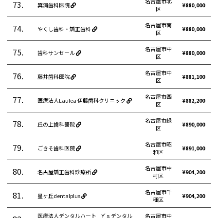
名古屋市北
73.
箕浦歯科医院
¥880,000
区
名古屋市南
74.
やくし歯科・矯正歯科
¥880,000
区
名古屋市中
75.
歯科サンセール
¥880,000
区
名古屋市中
76.
藤井歯科医院
¥881,100
区
名古屋市西
77.
医療法人Laulea 伊藤歯科クリニック
¥882,200
区
名古屋市緑
78.
丘の上歯科醫院
¥890,000
区
名古屋市昭
79.
ごきそ歯科医院
¥891,000
和区
名古屋市中
80.
名古屋矯正歯科診療所
¥904,200
村区
名古屋市千
81.
星ヶ丘dentalplus
¥904,200
種区
医療法人デンタルハート Y‘ｓデンタル
名古屋市中