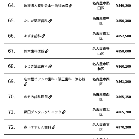
名古屋市熱
64.
医療法人養明会山中歯科医院
¥849,200
田区
名古屋市中
65.
たにだ矯正歯科
¥850,300
区
名古屋市北
66.
あずま歯科
¥852,500
区
名古屋市守
67.
鈴木歯科医院
¥858,000
山区
名古屋市昭
68.
ふじき矯正歯科
¥860,100
和区
名古屋ビアンカ歯科・矯正歯科 浄心院
名古屋市西
69.
¥861,300
区
名古屋市西
70.
のぞみ歯科医院
¥865,150
区
名古屋市北
71.
藤田デンタルクリニック
¥865,700
区
名古屋市東
72.
森下すずらん歯科
¥870,200
区