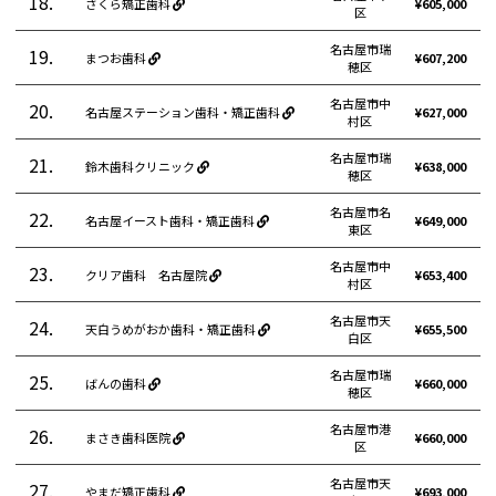
18.
さくら矯正歯科
¥605,000
区
名古屋市瑞
19.
まつお歯科
¥607,200
穂区
名古屋市中
20.
名古屋ステーション歯科・矯正歯科
¥627,000
村区
名古屋市瑞
21.
鈴木歯科クリニック
¥638,000
穂区
名古屋市名
22.
名古屋イースト歯科・矯正歯科
¥649,000
東区
名古屋市中
23.
クリア歯科 名古屋院
¥653,400
村区
名古屋市天
24.
天白うめがおか歯科・矯正歯科
¥655,500
白区
名古屋市瑞
25.
ばんの歯科
¥660,000
穂区
名古屋市港
26.
まさき歯科医院
¥660,000
区
名古屋市天
27.
やまだ矯正歯科
¥693,000