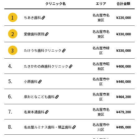
クリニック名
エリア
合計金額
名古屋市名
1
ちあき歯科
¥220,000
東区
名古屋市名
2
愛健歯科医院
¥330,000
東区
名古屋市緑
3
たけうち歯科クリニック
¥330,000
区
名古屋市昭
4.
たきかわの森歯科クリニック
¥400,000
和区
名古屋市中
5.
小原歯科
¥440,000
区
名古屋市東
6.
泉おとなこども歯科
¥464,200
区
名古屋市名
7.
名東本通歯科
¥479,200
東区
名古屋市中
8.
名古屋ルミナス歯科・矯正歯科
¥495,000
川区