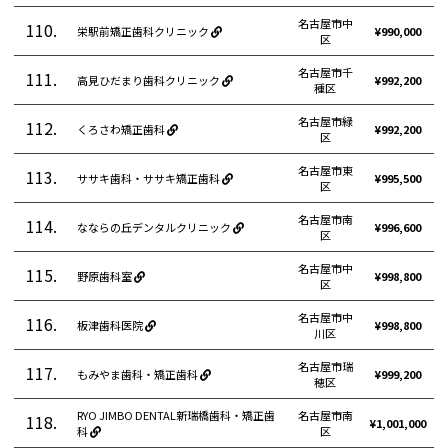
名古屋市中
110.
栄駅前矯正歯科クリニック
¥990,000
区
名古屋市千
111.
高見ひだまり歯科クリニック
¥992,200
種区
名古屋市緑
112.
くろさわ矯正歯科
¥992,200
区
名古屋市東
113.
ササキ歯科・ササキ矯正歯科
¥995,500
区
名古屋市南
114.
なならの丘デンタルクリニック
¥996,600
区
名古屋市中
115.
野原歯科室
¥998,800
区
名古屋市中
116.
板津歯科医院
¥998,800
川区
名古屋市瑞
117.
もみやま歯科・矯正歯科
¥999,200
穂区
RYO JIMBO DENTAL新瑞橋歯科・矯正歯
名古屋市南
118.
¥1,001,000
科
区