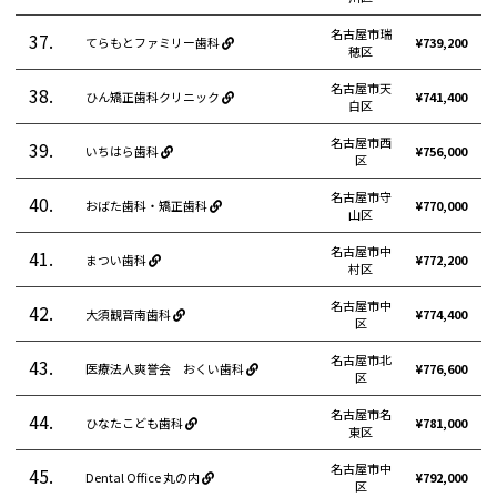
名古屋市瑞
37.
てらもとファミリー歯科
¥739,200
穂区
名古屋市天
38.
ひん矯正歯科クリニック
¥741,400
白区
名古屋市西
39.
いちはら歯科
¥756,000
区
名古屋市守
40.
おばた歯科・矯正歯科
¥770,000
山区
名古屋市中
41.
まつい歯科
¥772,200
村区
名古屋市中
42.
大須観音南歯科
¥774,400
区
名古屋市北
43.
医療法人爽誉会 おくい歯科
¥776,600
区
名古屋市名
44.
ひなたこども歯科
¥781,000
東区
名古屋市中
45.
Dental Office 丸の内
¥792,000
区