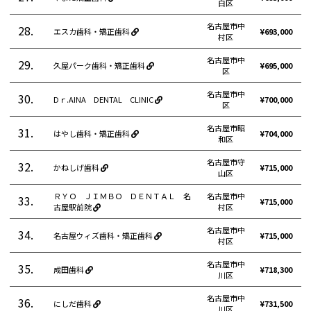
白区
名古屋市中
28.
エスカ歯科・矯正歯科
¥693,000
村区
名古屋市中
29.
久屋パーク歯科・矯正歯科
¥695,000
区
名古屋市中
30.
Dｒ.AINA DENTAL CLINIC
¥700,000
区
名古屋市昭
31.
はやし歯科・矯正歯科
¥704,000
和区
名古屋市守
32.
かねしげ歯科
¥715,000
山区
ＲＹＯ ＪＩＭＢＯ ＤＥＮＴＡＬ 名
名古屋市中
33.
¥715,000
古屋駅前院
村区
名古屋市中
34.
名古屋ウィズ歯科・矯正歯科
¥715,000
村区
名古屋市中
35.
成田歯科
¥718,300
川区
名古屋市中
36.
にしだ歯科
¥731,500
川区