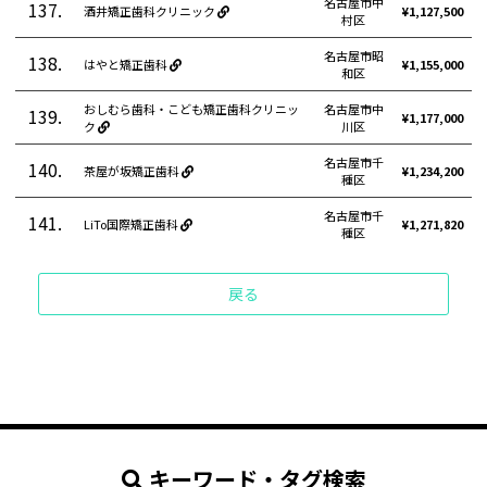
名古屋市中
137.
酒井矯正歯科クリニック
¥1,127,500
村区
名古屋市昭
138.
はやと矯正歯科
¥1,155,000
和区
おしむら歯科・こども矯正歯科クリニッ
名古屋市中
139.
¥1,177,000
ク
川区
名古屋市千
140.
茶屋が坂矯正歯科
¥1,234,200
種区
名古屋市千
141.
LiTo国際矯正歯科
¥1,271,820
種区
戻る
キーワード・タグ検索