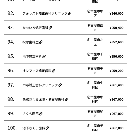
東区
名古屋市中
92.
フォレスト矯正歯科クリニック
¥946,000
区
名古屋市西
93.
なないろ矯正歯科
¥950,400
区
名古屋市北
94.
松原歯科室
¥952,600
区
名古屋市千
95.
池下矯正歯科
¥956,600
種区
名古屋市中
96.
オレフィス矯正歯科
¥959,200
区
名古屋市中
97.
中部矯正歯科クリニック
¥961,400
村区
名古屋市中
98.
名駅さくら医院・名古屋歯科
¥967,000
村区
名古屋市緑
99.
さくら医院
¥967,000
区
名古屋市千
100.
池下さくら歯科
¥967,000
種区