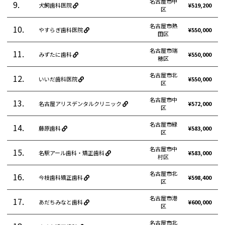
名古屋市中
9.
犬飼歯科医院
¥519,200
区
名古屋市熱
10.
やすらぎ歯科医院
¥550,000
田区
名古屋市瑞
11.
みずたに歯科
¥550,000
穂区
名古屋市北
12.
いいだ歯科医院
¥550,000
区
名古屋市中
13.
名古屋アリスデンタルクリニック
¥572,000
区
名古屋市緑
14.
藤原歯科
¥583,000
区
名古屋市中
15.
名駅アール歯科・矯正歯科
¥583,000
村区
名古屋市北
16.
今枝歯科矯正歯科
¥598,400
区
名古屋市港
17.
あだちみなと歯科
¥600,000
区
名古屋市北