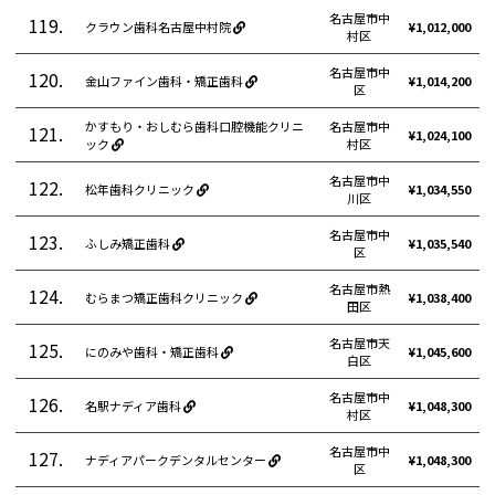
名古屋市中
119.
クラウン歯科名古屋中村院
¥1,012,000
村区
名古屋市中
120.
金山ファイン歯科・矯正歯科
¥1,014,200
区
かすもり・おしむら歯科口腔機能クリニ
名古屋市中
121.
¥1,024,100
ック
村区
名古屋市中
122.
松年歯科クリニック
¥1,034,550
川区
名古屋市中
123.
ふしみ矯正歯科
¥1,035,540
区
名古屋市熱
124.
むらまつ矯正歯科クリニック
¥1,038,400
田区
名古屋市天
125.
にのみや歯科・矯正歯科
¥1,045,600
白区
名古屋市中
126.
名駅ナディア歯科
¥1,048,300
村区
名古屋市中
127.
ナディアパークデンタルセンター
¥1,048,300
区