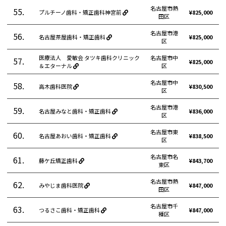
名古屋市熱
55.
プルチーノ歯科・矯正歯科神宮前
¥825,000
田区
名古屋市港
56.
名古屋茶屋歯科・矯正歯科
¥825,000
区
医療法人 愛敏会 タツキ歯科クリニック
名古屋市中
57.
¥825,000
＆エターナル
区
名古屋市中
58.
高木歯科医院
¥830,500
区
名古屋市港
59.
名古屋みなと歯科・矯正歯科
¥836,000
区
名古屋市東
60.
名古屋あおい歯科・矯正歯科
¥838,500
区
名古屋市名
61.
藤ケ丘矯正歯科
¥843,700
東区
名古屋市熱
62.
みやじま歯科医院
¥847,000
田区
名古屋市千
63.
つるさこ歯科・矯正歯科
¥847,000
種区