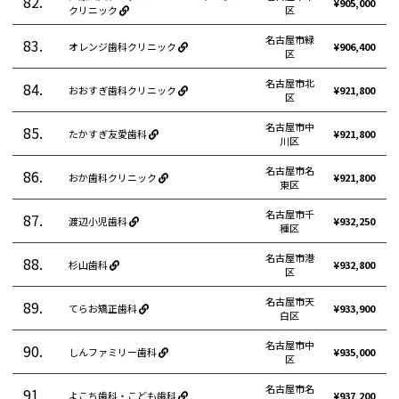
82.
¥905,000
クリニック
区
名古屋市緑
83.
オレンジ歯科クリニック
¥906,400
区
名古屋市北
84.
おおすぎ歯科クリニック
¥921,800
区
名古屋市中
85.
たかすぎ友愛歯科
¥921,800
川区
名古屋市名
86.
おか歯科クリニック
¥921,800
東区
名古屋市千
87.
渡辺小児歯科
¥932,250
種区
名古屋市港
88.
杉山歯科
¥932,800
区
名古屋市天
89.
てらお矯正歯科
¥933,900
白区
名古屋市中
90.
しんファミリー歯科
¥935,000
区
名古屋市名
91.
よこち歯科・こども歯科
¥937,200